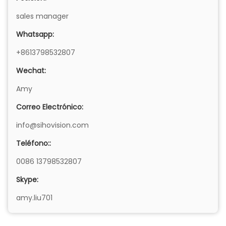
sales manager
Whatsapp:
+8613798532807
Wechat:
Amy
Correo Electrónico:
info@sihovision.com
Teléfono::
0086 13798532807
Skype:
amy.liu701