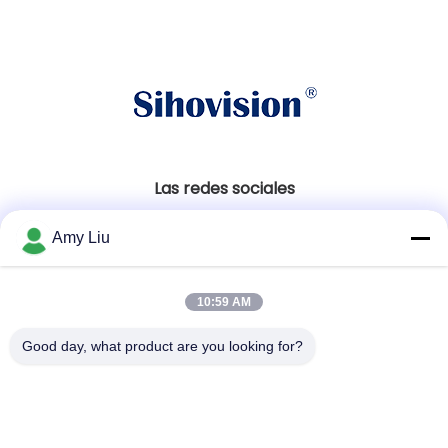
Las redes sociales
Amy Liu
Contacto rápido
10:59 AM
Teléfono
86-0755-23747569
Good day, what product are you looking for?
Email
info@sihovision.com
Dirección: