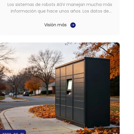
Los sistemas de robots AGV manejan mucha más
información que hace unos años. Los datos de
navegación, las entradas de visión artificial, los
comandos de coordinación de flotas y las
Visión más
comunicaciones inalámbricas compiten por los
recursos de procesamiento dentro del vehículo. En
muchos proyectos, el ...