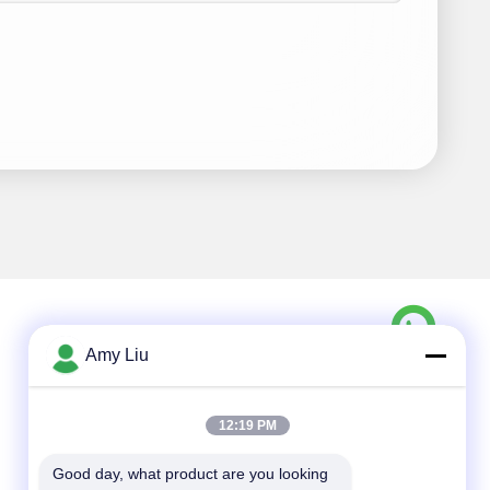
Amy Liu
Contacto rápido
Teléfono
12:19 PM
86-0755-23747569
Good day, what product are you looking 
Email