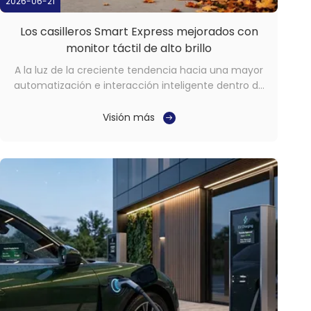
2026-06-21
Los casilleros Smart Express mejorados con
monitor táctil de alto brillo
A la luz de la creciente tendencia hacia una mayor
automatización e interacción inteligente dentro de
la infraestructura de autoservicio,Los casilleros
inteligentes se están convirtiendo en una parte
Visión más
esencial de los sistemas modernos de logística y
servicios sin supervisión. Por el bien de la ...