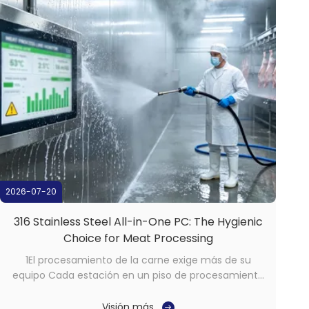
2026-07-20
316 Stainless Steel All-in-One PC: The Hygienic
Choice for Meat Processing
1El procesamiento de la carne exige más de su
equipo Cada estación en un piso de procesamiento
de carne opera en condiciones que el equipo
informático estándar simplemente no puede
Visión más