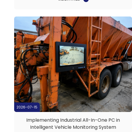
computadora montada en el vehículo a la cabina,
el mismo montacargas se convierte en una
terminal de datos móvil que une los ...
2026-07-15
Implementing Industrial All-In-One PC in
Intelligent Vehicle Monitoring System