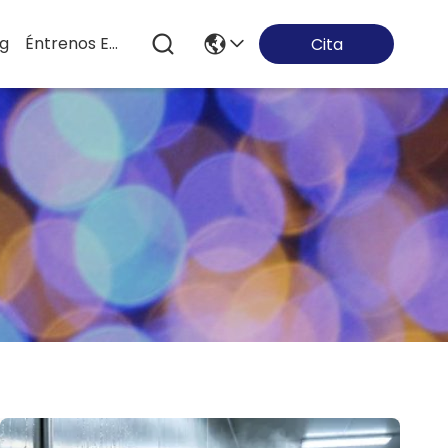
og
Éntrenos En Contacto Con
Cita