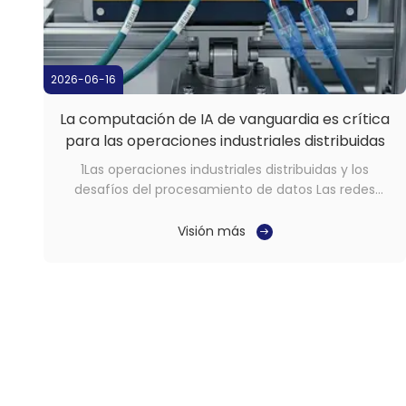
2026-06-16
La computación de IA de vanguardia es crítica
para las operaciones industriales distribuidas
1Las operaciones industriales distribuidas y los
desafíos del procesamiento de datos Las redes
industriales modernas están cada vez más
distribuidas en múltiples sitios, activos y entornos de
Visión más
campo.generan enormes volúmenes de telemetría
y datos de aplicaciones que deben procesarse
rápida y ...