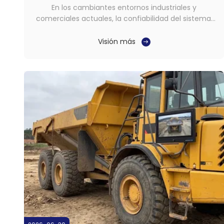
En los cambiantes entornos industriales y
comerciales actuales, la confiabilidad del sistema,
la claridad visual y la estabilidad a largo plazo ya no
son opcionales. Son requisitos necesarios para
Visión más
plataformas que deben operar consistentemente
bajo condiciones exigentes, especialmente cuando
el ...