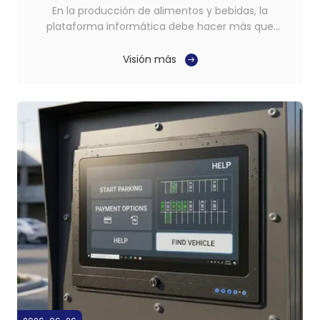
En la producción de alimentos y bebidas, la
plataforma informática debe hacer más que
simplemente mostrar información.y se mantienen
estables mediante el uso continuo.Pcs de paneles
Visión más
de acero inoxidableare well suited to this type of
setting because they combine industrial computing
functionality ...