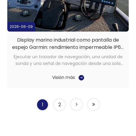
2026-06-09
Display marino industrial como pantalla de
espejo Garmin: rendimiento impermeable IP67
para las configuraciones de timón
Ejecutar un trazador de navegación, una unidad de
sonda y una señal de navegación desde una sola
pantalla es un compromiso que la mayoría de los
operadores serios aceptan de forma
Visión más
predeterminada. Los datos están ahí, pero dividir la
atención entre un panel introduce retrasos en la
lectura y la ...
1
2