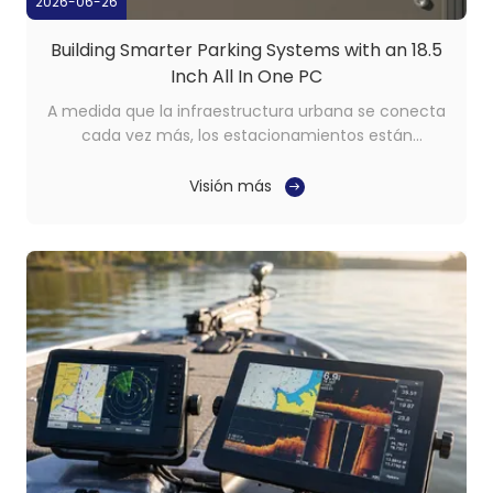
2026-06-26
Building Smarter Parking Systems with an 18.5
Inch All In One PC
A medida que la infraestructura urbana se conecta
cada vez más, los estacionamientos están
adoptando tecnologías digitales para mejorar la
eficiencia, la visibilidad y la experiencia del
Visión más
usuario.Las operaciones de estacionamiento
tradicionales que dependen en gran medida de
procesos manuales están ...