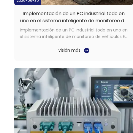
2026-06-30
Implementación de un PC industrial todo en
uno en el sistema inteligente de monitoreo de
vehículos
Implementación de un PC industrial todo en uno en
el sistema inteligente de monitoreo de vehículos En
los entornos industriales y comerciales de hoy en
día, la fiabilidad del sistema, la claridad visual y la
Visión más
estabilidad a largo plazo ya no son opcionales.Se
trata de requisitos necesarios para las ...