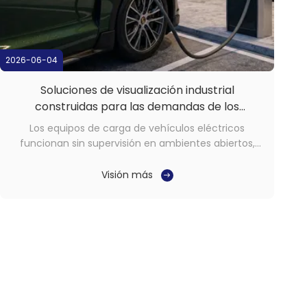
2026-06-04
Soluciones de visualización industrial
construidas para las demandas de los
sistemas de carga de vehículos eléctricos
Los equipos de carga de vehículos eléctricos
funcionan sin supervisión en ambientes abiertos,
frente a la luz solar directa, la lluvia, el polvo y los
cambios de temperatura que pueden exceder los
Visión más
50 °C entre estaciones.La interfaz de visualización
es el principal punto de contacto entre el sistema ...