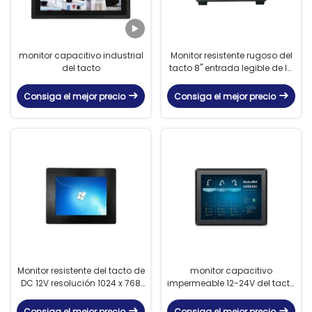
monitor capacitivo industrial
Monitor resistente rugoso del
del tacto
tacto 8" entrada legible de la
luz del sol HDMI de los liendres
del LCD 1000
Consiga el mejor precio
Consiga el mejor precio
Monitor resistente del tacto de
monitor capacitivo
DC 12V resolución 1024 x 768
impermeable 12-24V del tacto
con el interruptor de
de 1024x768 IP65
membrana
Consiga el mejor precio
Consiga el mejor precio