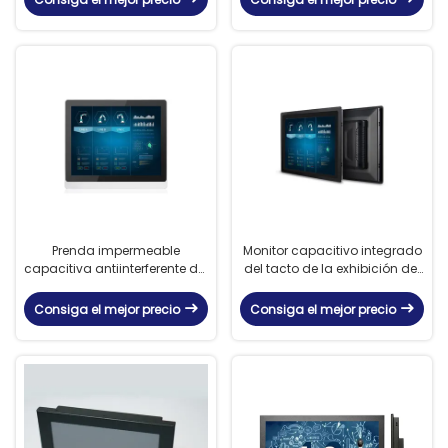
Prenda impermeable
Monitor capacitivo integrado
capacitiva antiinterferente del
del tacto de la exhibición del
panel de delante IP65 del
LCD 12" frambuesa pi 3
monitor del tacto 19
compatible
Consiga el mejor precio
Consiga el mejor precio
pulgadas