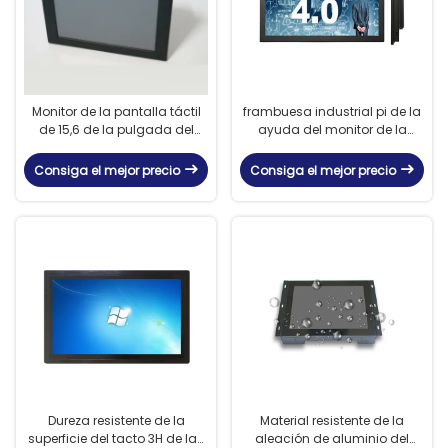
Monitor de la pantalla táctil
frambuesa industrial pi de la
de 15,6 de la pulgada del
ayuda del monitor de la
panel LCD 4K 3840*2160 de la
pantalla táctil 1080P/del
resolución liendres de la
monitor de pantalla táctil
Consiga el mejor precio
Consiga el mejor precio
exhibición 1000
Dureza resistente de la
Material resistente de la
superficie del tacto 3H de las
aleación de aluminio del