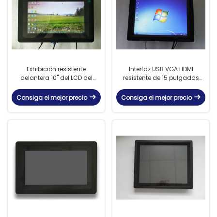
Exhibición resistente
Interfaz USB VGA HDMI
delantera 10" del LCD del
resistente de 15 pulgadas
monitor del tacto de la
1024 x 768 para montaje en
prenda impermeable IP65
panel
Consiga el mejor precio
Consiga el mejor precio
HDMI VGA DC 12V - 24V