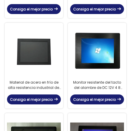
idiomas del alambre
monitor de la pantalla táctil
impermeable multi del
de 5 alambres con el sensor
Consiga el mejor precio
Consiga el mejor precio
monitor LCD 5
ligero
Material de acero en frío de
Monitor resistente del tacto
alta resistencia industrial del
del alambre de DC 12V 4 8
monitor de pantalla táctil
pulgadas - ángulo amplio
de opinión del alto brillo
Consiga el mejor precio
Consiga el mejor precio