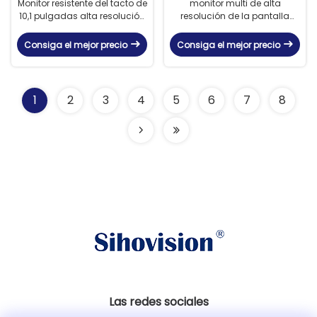
Monitor resistente del tacto de
monitor multi de alta
10,1 pulgadas alta resolución
resolución de la pantalla
1920 x 1200 con la pantalla
táctil 1024x768 con las
plana
entradas de VGA HDMI DVI
Consiga el mejor precio
Consiga el mejor precio
1
2
3
4
5
6
7
8
Las redes sociales