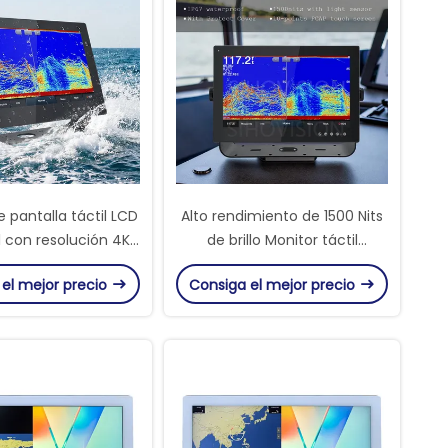
 pantalla táctil LCD
Alto rendimiento de 1500 Nits
l con resolución 4K
de brillo Monitor táctil
2160 UHD, diseño
impermeable con
 el mejor precio
Consiga el mejor precio
le IP67 y brillo de
clasificación de resistencia al
500 cd / m2
agua IP67 completa y interfaz
compatible con Garmin MFD