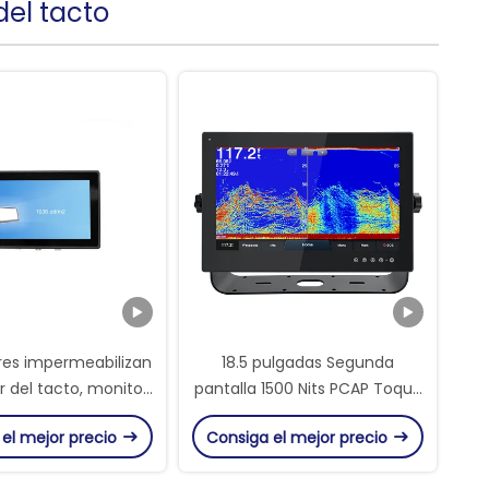
el tacto
dres impermeabilizan
18.5 pulgadas Segunda
r del tacto, monitor
pantalla 1500 Nits PCAP Toque
 rugoso legible de la
Monitor Marino Con Cubierta
 el mejor precio
Consiga el mejor precio
luz del sol
Protector de la pantalla Para
Garmin