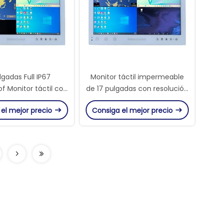
lgadas Full IP67
Monitor táctil impermeable
f Monitor táctil con
de 17 pulgadas con resolución
de brillo y diseño sin
de 1920x1200 y toque de 10
 el mejor precio
Consiga el mejor precio
dor de aleación de
puntos para aplicaciones
aluminio
industriales y marinas