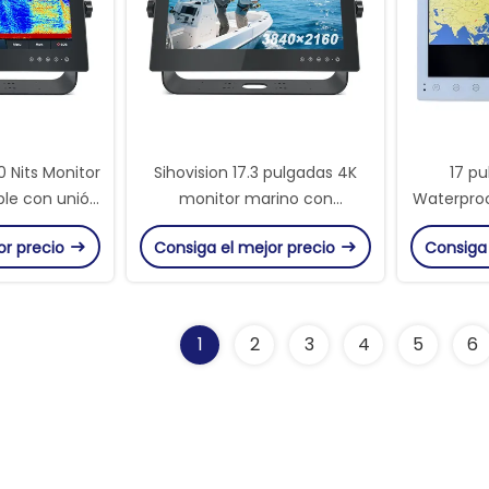
00 Nits Monitor
Sihovision 17.3 pulgadas 4K
17 pu
ble con unión
monitor marino con
Waterproo
brillo y
protección a prueba de agua
1500 Nits 
or precio
Consiga el mejor precio
Consiga
ón IP67
IP67 completo y 1500 Nits
ventila
able
pantalla de alto brillo
1
2
3
4
5
6