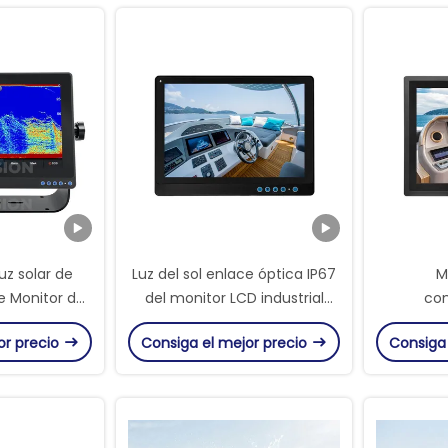
luz solar de
Luz del sol enlace óptica IP67
M
e Monitor de
del monitor LCD industrial
co
r para Garmin
impermeable robusto 10,1 de”
impermea
or precio
Consiga el mejor precio
Consiga
tix
legible
ópticame
mayor visi
táctil ca
d