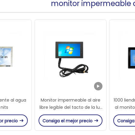
monitor impermeable d
tente al agua
Monitor impermeable al aire
1000 lien
nits
libre legible del tacto de la luz
al monito
del sol con diseño
industrial
or precio
Consiga el mejor precio
Consiga
completamente sellado