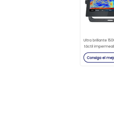
Ultra brillante 15
táctil impermea
óptica anti-
Consiga el mej
certificaci
imperme