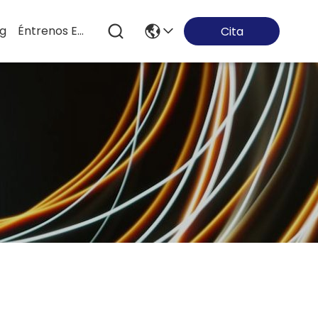
og
Éntrenos En Contacto Con
Cita