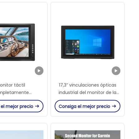
onitor táctil
17,3” vinculaciones ópticas
mpletamente
industrial del monitor de la
ble IP67 con panel
prenda impermeable IP67
 el mejor precio
Consiga el mejor precio
nte adherido para
1000 liendres
bilidad y durabilidad,
antideslumbrantes
pacitivo proyectado
e 10 puntos