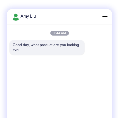
Amy Liu
Contacto rápido
Teléfono
2:44 AM
86-0755-23747569
Good day, what product are you looking 
Email
for?
info@sihovision.com
Dirección:
Dirección: Sitio 607, 6/F, M constructivo,
parque de la industria de Feige, 1223
camino de Guanguang, distrito de
Longhua, Shenzhen, China