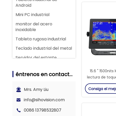
Android
Mini PC industrial
monitor del acero
inoxidable
Tableta rugosa industrial
Teclado industrial del metal
Servidor del estante
Pantalla portátil inteligente
15.6 " 1500nits 
éntrenos en contacto con
lectura de toqu
respaldo Monito
Consiga el mej
Mrs. Amy Liu
Panop
info@sihovision.com
0086 13798532807