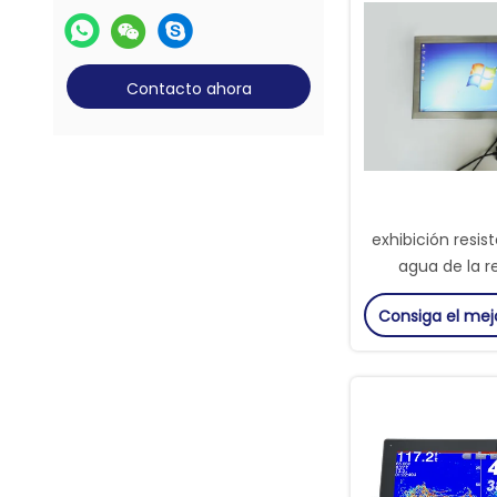
Contacto ahora
exhibición resist
agua de la r
1920x1080 moni
Consiga el mej
cristal del acer
IP66 de