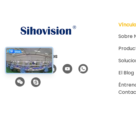
Víncul
Sobre 
Produc
Las redes sociales
Soluci
El Blog
Éntren
Contac