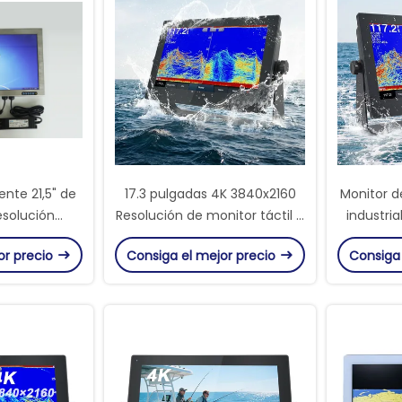
ente 21,5" de
17.3 pulgadas 4K 3840x2160
Monitor de
esolución
Resolución de monitor táctil a
industria
tor lleno de
prueba de agua con
3840x
or precio
Consiga el mejor precio
Consiga
o inoxidable
protección a prueba de agua
impermeab
l AF
IP67 completa para uso
1
industrial y marítimo