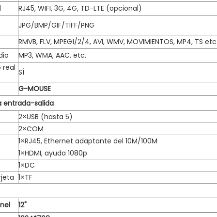
d
RJ45, WIFI, 3G, 4G, TD-LTE (opcional)
JPG/BMP/GIF/TIFF/PNG
RMVB, FLV, MPEG1/2/4, AVI, WMV, MOVIMIENTOS, MP4, TS etc
dio
MP3, WMA, AAC, etc.
 real
SÍ
G-MOUSE
a entrada-salida
2×USB (hasta 5)
2×COM
1×RJ45, Ethernet adaptante del 10M/100M
1×HDMI, ayuda 1080p
1×DC
rjeta
1×TF
nel
12"