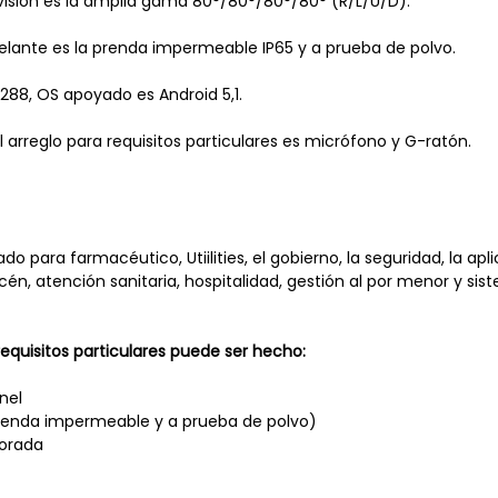
 visión es la amplia gama 80°/80°/80°/80° (R/L/U/D).
delante es la prenda impermeable IP65 y a prueba de polvo.
3288, OS apoyado es Android 5,1.
l arreglo para requisitos particulares es micrófono y G-ratón.
ado para farmacéutico, Utiilities, el gobierno, la seguridad, la apli
acén, atención sanitaria, hospitalidad, gestión al por menor y sis
 requisitos particulares puede ser hecho:
nel
prenda impermeable y a prueba de polvo)
orada