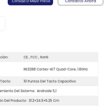
Contacto Ahora
Consiga El Mejor Precio
ación:
CE , FCC , RoHS
RK3288 Cortex-A17 Quad-Core, 1.8GHz
 Tacto:
10 Puntos Del Tacto Capacitivo
amiento Del Sistema:
Androide 5,1
n Del Producto:
31.2×24.5×5.25 Cm