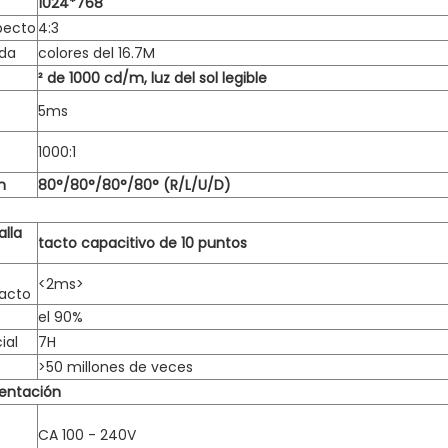
1024*768
pecto
4:3
uda
colores del 16.7M
² de 1000 cd/m, luz del sol legible
5ms
1000:1
n
80°/80°/80°/80° (R/L/U/D)
alla
tacto capacitivo de 10 puntos
<2ms>
tacto
el 90%
ial
7H
>50 millones de veces
entación
CA 100 - 240V