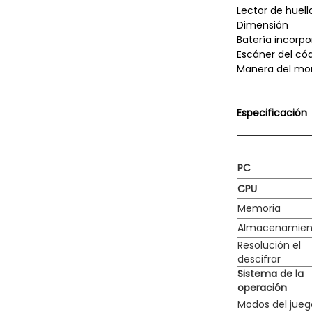
Lector de huell
Dimensión
Batería incorp
Escáner del có
Manera del mo
Especificación
PC
CPU
Memoria
Almacenamien
Resolución el
descifrar
Sistema de la
operación
Modos del jueg