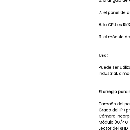
6. El ángulo de
7. el panel de 
8. la CPU es RK
9. el módulo de
Uso:
Puede ser utiliz
industrial, alm
El arreglo para
Tamaño del pa
Grado del IP (
Cámara incorp
Módulo 3G/4G
Lector del RFID