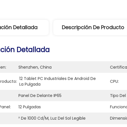
ción Detallada
Descripción De Producto
ción Detallada
gen:
Shenzhen, China
Certific
12 Tablet PC Industriales De Android De 
roducto:
CPU:
La Pulgada
Panel De Delante IP65
Tipo Del
anel:
12 Pulgadas
Funcion
² De 1000 Cd/m, Luz Del Sol Legible
Dimensió