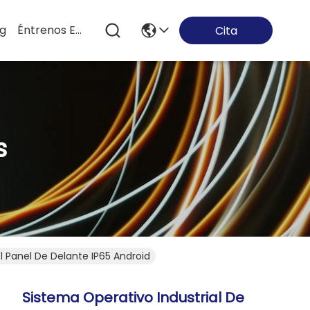
og
Éntrenos En Contacto Con
Cita
s
el Panel De Delante IP65 Android
Sistema Operativo Industrial De