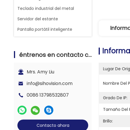
Teclado industrial del metal
Servidor del estante
Informa
Pantalla portátil inteligente
Informa
éntrenos en contacto con
Lugar De Ori
Mrs. Amy Liu
info@sihovision.com
Nombre Del P
0086 13798532807
Grado De IP:
Tamaño Del P
Brillo:
Contacto ahora