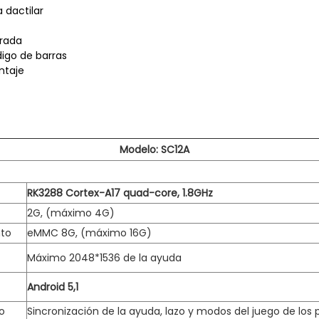
a dactilar
orada
digo de barras
ntaje
Modelo: SC12A
RK3288 Cortex-A17 quad-core, 1.8GHz
2G, (máximo 4G)
to
eMMC 8G, (máximo 16G)
Máximo 2048*1536 de la ayuda
Android 5,1
o
Sincronización de la ayuda, lazo y modos del juego de los 