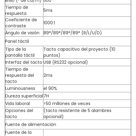
Brillo (² de cd/m)
500
Tiempo de
5ms
respuesta
Coeficiente de
1000:1
contraste
Ángulo de visión
89°/89°/89°/89° (R/L/U/D)
Panel táctil
Tipo de la
Tacto capacitivo del proyecto (10
pantalla táctil
puntos)
Interfaz del tacto
USB (RS232 opcional)
Tiempo de
respuesta del
2ms
tacto
Luminousness
el 90%
Dureza superficial
7H
Vida laboral
>50 millones de veces
Opciones del
(tacto resistente de 5 alambres
tacto
opcional)
Fuente de alimentación
Fuente de la