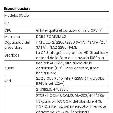
Especificación
Modelo: SC215
PC
CPU
el lntel quita el corazón a 11ma CPU i7
Memoria
DDR4 SODIMM x2
Capacidad del
1*M.2 2242/2260/2280 SATA, 1*SATA (2,5"
disco duro
SATA), 1*M.2 2280 NVME
La CPU integró los gráficos HD Graphics y
Gráficos
calidad de la foto de la ayuda 1080p HD
Realtek ALC662, alto audio de la
Audio
definición (HD), línea adentro, línea
hacia fuera
2x 2,5 GbE RJ45 Intel® i225V (4 x 2.5GbE
Red
RJ45 Intel i225V)
2*USB2.0, 4*USB3.0
2*DB-9 COM1&COM2, RS-232/422/485
1*Expansion IO: COM del alambre 4*3,
1*GPIO, interfaz del interruptor 1*remote
altavoz de 2*8Ω 1W (opcional)