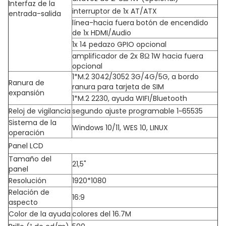
Interfaz de la
interruptor de 1x AT/ATX
entrada-salida
línea-hacia fuera botón de encendido
de 1x HDMI/Audio
1x 14 pedazo GPIO opcional
amplificador de 2x 8Ω 1W hacia fuera
opcional
1*M.2 3042/3052 3G/4G/5G, a bordo
Ranura de
ranura para tarjeta de SIM
expansión
1*M.2 2230, ayuda WIFI/Bluetooth
Reloj de vigilancia
segundo ajuste programable 1~65535
Sistema de la
Windows 10/11, WES 10, LINUX
operación
Panel LCD
Tamaño del
21,5"
panel
Resolución
1920*1080
Relación de
16:9
aspecto
Color de la ayuda
colores del 16.7M